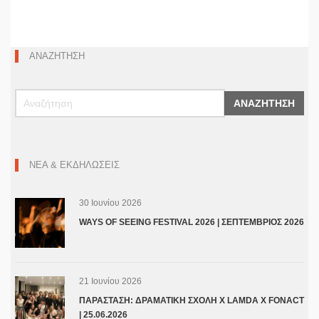
a
e
i
o
c
s
n
p
e
s
k
y
b
e
e
L
ΑΝΑΖΗΤΗΣΗ
o
n
d
i
o
g
I
n
SEARCH
k
e
n
k
ΑΝΑΖΗΤΗΣΗ
r
ΝΕΑ & ΕΚΔΗΛΩΣΕΙΣ
30 Ιουνίου 2026
WAYS OF SEEING FESTIVAL 2026 | ΣΕΠΤΕΜΒΡΙΟΣ 2026
21 Ιουνίου 2026
ΠΑΡΑΣΤΑΣΗ: ΔΡΑΜΑΤΙΚΗ ΣΧΟΛΗ Χ LAMDA X FONACT
| 25.06.2026