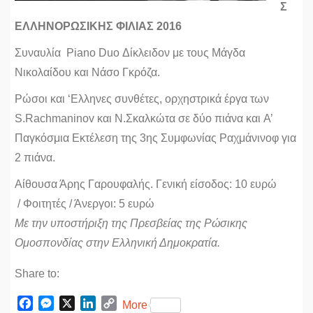
Σ
ΕΛΛΗΝΟΡΩΣΙΚΗΣ ΦΙΛΙΑΣ 2016
Συναυλία Piano Duo Δίκλειδον με τους Μάγδα
Νικολαίδου και Νάσο Γκρόζα.
Ρώσοι και ‘Ελληνες συνθέτες, ορχηστρικά έργα των
S.Rachmaninov και Ν.Σκαλκώτα σε δύο πιάνα και
Α’
Παγκόσμια Εκτέλεση της 3ης Συμφωνίας Ραχμάνινοφ για
2 πιάνα.
Αίθουσα Άρης Γαρουφαλής.
Γενική είσοδος: 10 ευρώ
/
Φοιτητές / Άνεργοι: 5 ευρώ
Με την υποστήριξη της Πρεσβείας της Ρώσικης
Ομοσπονδίας στην Ελληνική Δημοκρατία.
Share to:
F
M
X
L
C
More