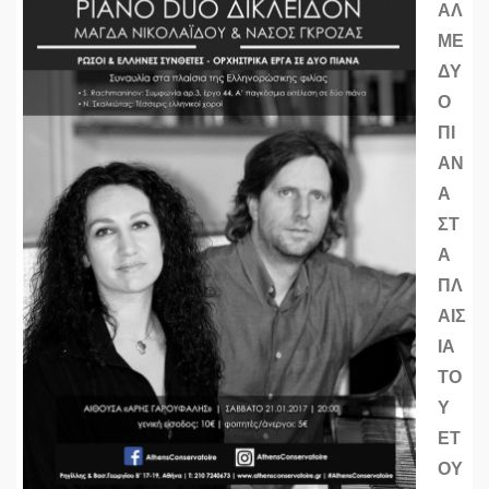
ΑΛ
ΜΕ
ΔΥ
Ο
ΠΙ
ΑΝ
Α
ΣΤ
Α
ΠΛ
ΑΙΣ
ΙΑ
ΤΟ
Υ
ΕΤ
ΟΥ