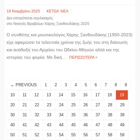
18 Νοεμβρίου 2025
ΚΕΤΩΑ
ΝΕΑ
Δεν επιτρέπεται σχολιασμός
στο Νικητές Βραβείων Χάρης Ξανθουδάκης 2025
Ο συνθέτης και μουσικολόγος Χάρης Ξανθουδάκης (1950-2023)
είχε αφιερώσει τα τελευταία χρόνια της ζωής του στη διάσωση
και ανάδειξη του Αρχείου του Ωδείου Αθηνών αλλά και της
ιστορίας του φορέα. Με δική...
ΠΕΡΙΣΣΟΤΕΡΑ >
← PREVIOUS
1
2
3
4
5
6
7
8
9
10
11
12
13
14
15
16
17
18
19
20
21
22
23
24
25
26
27
28
29
30
31
32
33
34
35
36
37
38
39
40
41
42
43
44
45
46
47
48
49
50
51
52
53
54
55
56
57
58
59