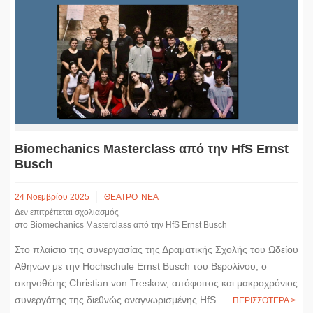
Biomechanics Masterclass από την HfS Ernst
Busch
24 Νοεμβρίου 2025
ΘΕΑΤΡΟ
ΝΕΑ
Δεν επιτρέπεται σχολιασμός
στο Biomechanics Masterclass από την HfS Ernst Busch
Στο πλαίσιο της συνεργασίας της Δραματικής Σχολής του Ωδείου
Αθηνών με την Hochschule Ernst Busch του Βερολίνου, ο
σκηνοθέτης Christian von Treskow, απόφοιτος και μακροχρόνιος
συνεργάτης της διεθνώς αναγνωρισμένης HfS...
ΠΕΡΙΣΣΟΤΕΡΑ >