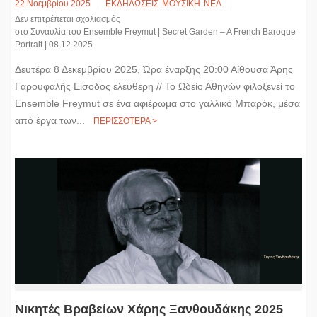
22 Νοεμβρίου 2025
ΕΚΔΗΛΩΣΕΙΣ
ΜΟΥΣΙΚΗ
ΝΕΑ
Δεν επιτρέπεται σχολιασμός
στο Συναυλία του Ensemble Freymut | Secret Garden – A French Baroque
Portrait | 08.12.2025
Δευτέρα 8 Δεκεμβρίου 2025, Ώρα έναρξης 20:00 Αίθουσα Άρης
Γαρουφαλής Είσοδος ελεύθερη // Το Ωδείο Αθηνών φιλοξενεί το
Ensemble Freymut σε ένα αφιέρωμα στο γαλλικό Μπαρόκ, μέσα
από έργα των...
ΠΕΡΙΣΣΟΤΕΡΑ >
Νικητές Βραβείων Χάρης Ξανθουδάκης 2025