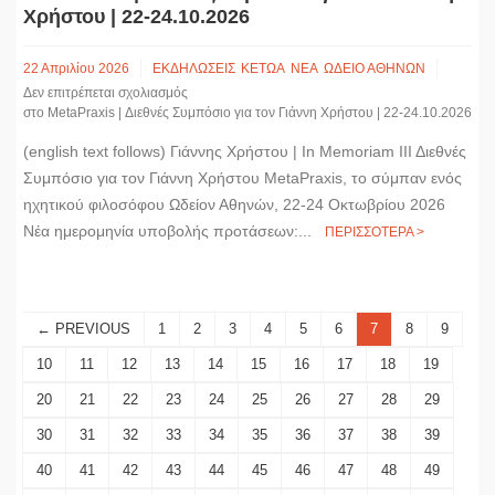
Χρήστου | 22-24.10.2026
22 Απριλίου 2026
ΕΚΔΗΛΩΣΕΙΣ
ΚΕΤΩΑ
ΝΕΑ
ΩΔΕΙΟ ΑΘΗΝΩΝ
Δεν επιτρέπεται σχολιασμός
στο MetaPraxis | Διεθνές Συμπόσιο για τον Γιάννη Χρήστου | 22-24.10.2026
(english text follows) Γιάννης Χρήστου | In Memoriam ΙΙΙ Διεθνές
Συμπόσιο για τον Γιάννη Χρήστου MetaPraxis, το σύμπαν ενός
ηχητικού φιλοσόφου Ωδείον Αθηνών, 22-24 Οκτωβρίου 2026
Νέα ημερομηνία υποβολής προτάσεων:...
ΠΕΡΙΣΣΟΤΕΡΑ >
← PREVIOUS
1
2
3
4
5
6
7
8
9
10
11
12
13
14
15
16
17
18
19
20
21
22
23
24
25
26
27
28
29
30
31
32
33
34
35
36
37
38
39
40
41
42
43
44
45
46
47
48
49