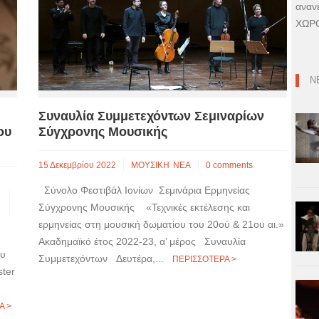
αναν
ΧΩΡΟ
Ν
Συναυλία Συμμετεχόντων Σεμιναρίων
ου
Σύγχρονης Μουσικής
15 Δεκεμβρίου 2022
ΜΟΥΣΙΚΗ
ΝΕΑ
0 comments
Σύνολο Φεστιβάλ Ιονίων Σεμινάρια Ερμηνείας
Σύγχρονης Μουσικής «Τεχνικές εκτέλεσης και
ερμηνείας στη μουσική δωματίου του 20ού & 21ου αι.»
Ακαδημαϊκό έτος 2022-23, α’ μέρος Συναυλία
ου
Συμμετεχόντων Δευτέρα,...
ΠΕΡΙΣΣΟΤΕΡΑ >
ster
Α >