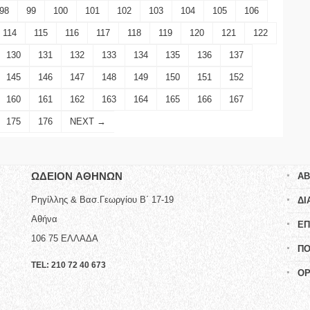
98
99
100
101
102
103
104
105
106
114
115
116
117
118
119
120
121
122
130
131
132
133
134
135
136
137
145
146
147
148
149
150
151
152
160
161
162
163
164
165
166
167
175
176
NEXT →
ΩΔΕΙΟN ΑΘΗΝΩΝ
AB
Ρηγίλλης & Βασ.Γεωργίου Β΄ 17-19
ΔΙ
Αθήνα
ΕΠ
106 75
ΕΛΛΑΔΑ
ΠΟ
TEL:
210 72 40 673
ΟΡ