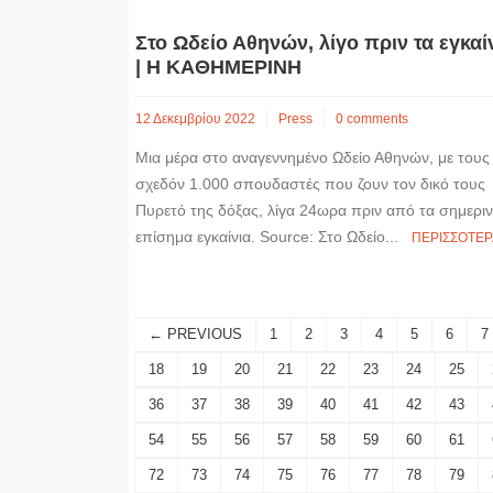
Στο Ωδείο Αθηνών, λίγο πριν τα εγκαί
| Η ΚΑΘΗΜΕΡΙΝΗ
12 Δεκεμβρίου 2022
Press
0 comments
Μια μέρα στο αναγεννημένο Ωδείο Αθηνών, με τους
σχεδόν 1.000 σπουδαστές που ζουν τον δικό τους
Πυρετό της δόξας, λίγα 24ωρα πριν από τα σημεριν
επίσημα εγκαίνια. Source: Στο Ωδείο...
ΠΕΡΙΣΣΟΤΕΡ
← PREVIOUS
1
2
3
4
5
6
7
18
19
20
21
22
23
24
25
36
37
38
39
40
41
42
43
54
55
56
57
58
59
60
61
72
73
74
75
76
77
78
79