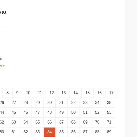
νια
ά,
Α >
8
9
10
11
12
13
14
15
16
17
26
27
28
29
30
31
32
33
34
35
44
45
46
47
48
49
50
51
52
53
62
63
64
65
66
67
68
69
70
71
80
81
82
83
84
85
86
87
88
89