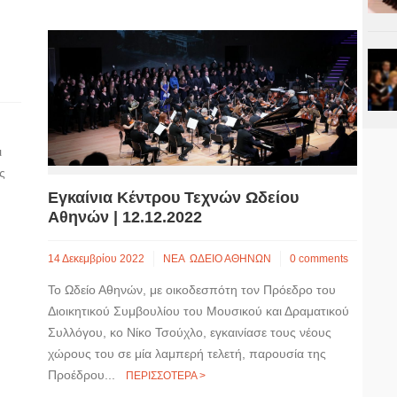
ι
ς
Εγκαίνια Κέντρου Τεχνών Ωδείου
Αθηνών | 12.12.2022
14 Δεκεμβρίου 2022
ΝΕΑ
ΩΔΕΙΟ ΑΘΗΝΩΝ
0 comments
Το Ωδείο Αθηνών, με οικοδεσπότη τον Πρόεδρο του
Διοικητικού Συμβουλίου του Μουσικού και Δραματικού
Συλλόγου, κο Νίκο Τσούχλο, εγκαινίασε τους νέους
χώρους του σε μία λαμπερή τελετή, παρουσία της
Προέδρου...
ΠΕΡΙΣΣΟΤΕΡΑ >