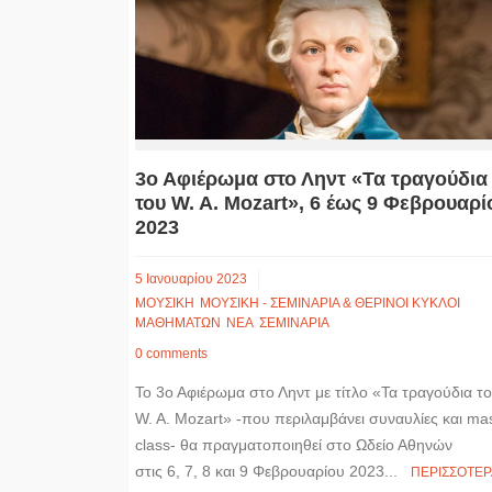
o
n
d
i
o
g
I
n
k
e
n
k
r
3ο Αφιέρωμα στο Ληντ «Τα τραγούδια
του W. A. Mozart», 6 έως 9 Φεβρουαρί
2023
5 Ιανουαρίου 2023
ΜΟΥΣΙΚΗ
ΜΟΥΣΙΚΗ - ΣΕΜΙΝΑΡΙΑ & ΘΕΡΙΝΟΙ ΚΥΚΛΟΙ
ΜΑΘΗΜΑΤΩΝ
ΝΕΑ
ΣΕΜΙΝΑΡΙΑ
0 comments
Το 3ο Αφιέρωμα στο Ληντ με τίτλο «Τα τραγούδια τ
W. A. Mozart» -που περιλαμβάνει συναυλίες και ma
class- θα πραγματοποιηθεί στο Ωδείο Αθηνών
στις 6, 7, 8 και 9 Φεβρουαρίου 2023...
ΠΕΡΙΣΣΟΤΕΡ