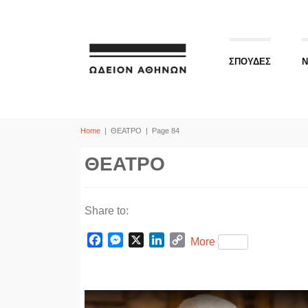
ΣΠΟΥΔΕΣ
Ν
Home
|
ΘΕΑΤΡΟ
|
Page 84
ΘΕΑΤΡΟ
Share to:
F
M
X
L
C
More
a
e
i
o
c
s
n
p
e
s
k
y
b
e
e
L