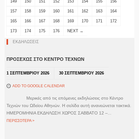
149
150
151
152
153
154
155
156
157
158
159
160
161
162
163
164
165
166
167
168
169
170
171
172
173
174
175
176
NEXT →
ΕΚΔΗΛΩΣΕΙΣ
ΠΡΟΣΕΧΩΣ ΣΤΟ ΚΕΝΤΡΟ ΤΕΧΝΩΝ
1 ΣΕΠΤΕΜΒΡΙΟΥ 2026
30 ΣΕΠΤΕΜΒΡΙΟΥ 2026
ADD TO GOOGLE CALENDAR
Μερικές από τις επόμενες εκδηλώσεις στο Κέντρο
Τεχνών του Ωδείου Αθηνών. Η σελίδα αυτή ανανεώνεται τακτικά.
ΗΜΕΡΟΜΗΝΙΑ ΕΚΔΗΛΩΣΗ ΧΩΡΟΣ ΣΑΒΒΑΤΟ 12 –...
ΠΕΡΙΣΣΟΤΕΡΑ >