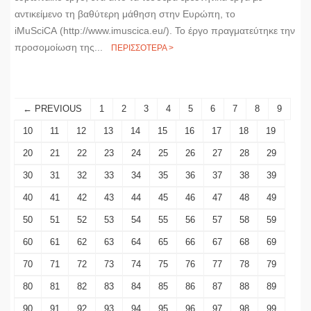
αντικείμενο τη βαθύτερη μάθηση στην Ευρώπη, το
iMuSciCA (http://www.imuscica.eu/). Το έργο πραγματεύτηκε την
προσομοίωση της...
ΠΕΡΙΣΣΟΤΕΡΑ >
← PREVIOUS
1
2
3
4
5
6
7
8
9
10
11
12
13
14
15
16
17
18
19
20
21
22
23
24
25
26
27
28
29
30
31
32
33
34
35
36
37
38
39
40
41
42
43
44
45
46
47
48
49
50
51
52
53
54
55
56
57
58
59
60
61
62
63
64
65
66
67
68
69
70
71
72
73
74
75
76
77
78
79
80
81
82
83
84
85
86
87
88
89
90
91
92
93
94
95
96
97
98
99