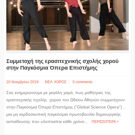
k
e
n
k
r
Συμμετοχή της ερασιτεχνικής σχολής χορού
στην Παγκόσμια Όπερα Επιστήμης
20 Νοεμβρίου 2019
ΝΕΑ
ΧΟΡΟΣ
0 comments
Σας ενημερώνουμε με μεγάλη χαρά, πως μαθήτριες της
ερασιτεχνικής σχολής χορού του Ωδείου Αθηνών συμμετέχουν
στην Παγκόσμια Όπερα Επιστήμης (“Global Science Opera”) ,
μια μη κερδοσκοπική παγκόσμια πρωτοβουλία δημιουργικής
εκπαίδευσης που υλοποιείται κάθε χρόνο...
ΠΕΡΙΣΣΟΤΕΡΑ >