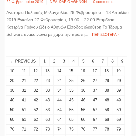
22 Φεβρουαρίου 2019
ΝΕΑ
ΩΔΕΙΟ ΑΘΗΝΩΝ
0 comments
Ανατομία Πολιτικής Μελαγχολίας 28 Φεβρουαρίου – 13 Απριλίου
2019 Εγκαίνια 27 Φεβρουαρίου, 19.00 – 22.00 Επιμέλεια:
Κατερίνα Γρέγου Ωδείο Αθηνών Είσοδος ελεύθερη Το Ίδρυμα
Schwarz ανακοινώνει με χαρά την πρώτη...
ΠΕΡΙΣΣΟΤΕΡΑ >
← PREVIOUS
1
2
3
4
5
6
7
8
9
10
11
12
13
14
15
16
17
18
19
20
21
22
23
24
25
26
27
28
29
30
31
32
33
34
35
36
37
38
39
40
41
42
43
44
45
46
47
48
49
50
51
52
53
54
55
56
57
58
59
60
61
62
63
64
65
66
67
68
69
70
71
72
73
74
75
76
77
78
79