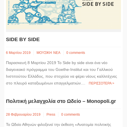
k
e
n
k
r
SIDE BY SIDE
6 Μαρτίου 2019
ΜΟΥΣΙΚΗ
ΝΕΑ
0 comments
Παρασκευή 8 Μαρτίου 2019 Το Side by side είναι ένα νέο
διαγενεακό πρόγραμμα του Goethe-Institut και του Γαλλικού
Ινστιτούτου Ελλάδος, που στοχεύει να φέρει νέους καλλιτέχνες
στο πλευρό καταξιωμένων επαγγελματιών....
ΠΕΡΙΣΣΟΤΕΡΑ >
Πολιτική μελαγχολία στο Ωδείο – Monopoli.gr
28 Φεβρουαρίου 2019
Press
0 comments
Το Ωδείο Αθηνών φιλοξενεί την έκθεση «Ανατομία πολιτικής