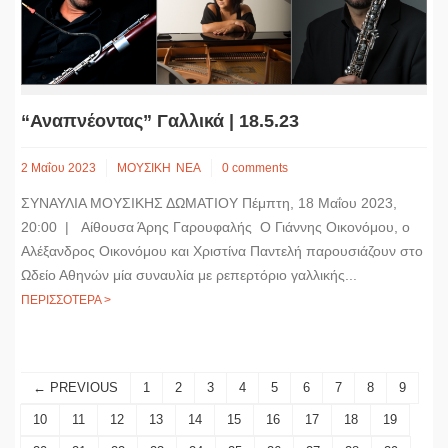
“Αναπνέοντας” Γαλλικά | 18.5.23
2 Μαΐου 2023
ΜΟΥΣΙΚΗ
ΝΕΑ
0 comments
ΣΥΝΑΥΛΙΑ ΜΟΥΣΙΚΗΣ ΔΩΜΑΤΙΟΥ Πέμπτη, 18 Μαΐου 2023,
20:00 | Αίθουσα Άρης Γαρουφαλής Ο Γιάννης Οικονόμου, ο
Αλέξανδρος Οικονόμου και Χριστίνα Παντελή παρουσιάζουν στο
Ωδείο Αθηνών μία συναυλία με ρεπερτόριο γαλλικής...
ΠΕΡΙΣΣΟΤΕΡΑ >
← PREVIOUS
1
2
3
4
5
6
7
8
9
10
11
12
13
14
15
16
17
18
19