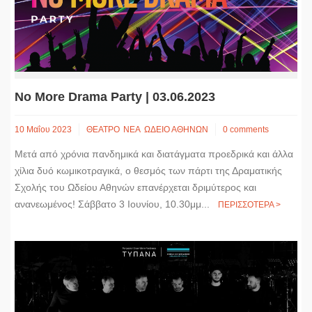
k
e
n
k
r
No More Drama Party | 03.06.2023
10 Μαΐου 2023
ΘΕΑΤΡΟ
ΝΕΑ
ΩΔΕΙΟ ΑΘΗΝΩΝ
0 comments
Μετά από χρόνια πανδημικά και διατάγματα προεδρικά και άλλα
χίλια δυό κωμικοτραγικά, ο θεσμός των πάρτι της Δραματικής
Σχολής του Ωδείου Αθηνών επανέρχεται δριμύτερος και
ανανεωμένος! Σάββατο 3 Ιουνίου, 10.30μμ...
ΠΕΡΙΣΣΟΤΕΡΑ >