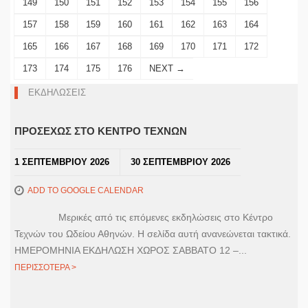
149
150
151
152
153
154
155
156
157
158
159
160
161
162
163
164
165
166
167
168
169
170
171
172
173
174
175
176
NEXT →
ΕΚΔΗΛΩΣΕΙΣ
ΠΡΟΣΕΧΩΣ ΣΤΟ ΚΕΝΤΡΟ ΤΕΧΝΩΝ
1 ΣΕΠΤΕΜΒΡΙΟΥ 2026
30 ΣΕΠΤΕΜΒΡΙΟΥ 2026
ADD TO GOOGLE CALENDAR
Μερικές από τις επόμενες εκδηλώσεις στο Κέντρο
Τεχνών του Ωδείου Αθηνών. Η σελίδα αυτή ανανεώνεται τακτικά.
ΗΜΕΡΟΜΗΝΙΑ ΕΚΔΗΛΩΣΗ ΧΩΡΟΣ ΣΑΒΒΑΤΟ 12 –...
ΠΕΡΙΣΣΟΤΕΡΑ >