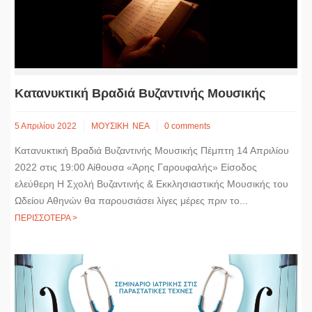
Κατανυκτική Βραδιά Βυζαντινής Μουσικής
5 Απριλίου 2022
ΜΟΥΣΙΚΗ
ΝΕΑ
0 comments
Κατανυκτική Βραδιά Βυζαντινής Μουσικής Πέμπτη 14 Απριλίου
2022 στις 19:00 Αίθουσα «Άρης Γαρουφαλής» Είσοδος
ελεύθερη Η Σχολή Βυζαντινής & Εκκλησιαστικής Μουσικής του
Ωδείου Αθηνών θα παρουσιάσει λίγες μέρες πριν το...
ΠΕΡΙΣΣΟΤΕΡΑ >