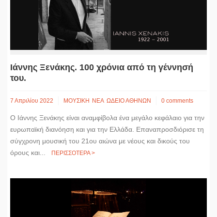
k
e
n
k
r
Ιάννης Ξενάκης. 100 χρόνια από τη γέννησή
του.
7 Απριλίου 2022
ΜΟΥΣΙΚΗ
ΝΕΑ
ΩΔΕΙΟ ΑΘΗΝΩΝ
0 comments
Ο Ιάννης Ξενάκης είναι αναμφίβολα ένα μεγάλο κεφάλαιο για την
ευρωπαϊκή διανόηση και για την Ελλάδα. Επαναπροσδιόρισε τη
σύγχρονη μουσική του 21ου αιώνα με νέους και δικούς του
όρους και...
ΠΕΡΙΣΣΟΤΕΡΑ >