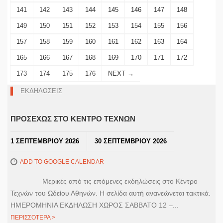
141
142
143
144
145
146
147
148
149
150
151
152
153
154
155
156
157
158
159
160
161
162
163
164
165
166
167
168
169
170
171
172
173
174
175
176
NEXT →
ΕΚΔΗΛΩΣΕΙΣ
ΠΡΟΣΕΧΩΣ ΣΤΟ ΚΕΝΤΡΟ ΤΕΧΝΩΝ
1 ΣΕΠΤΕΜΒΡΙΟΥ 2026
30 ΣΕΠΤΕΜΒΡΙΟΥ 2026
ADD TO GOOGLE CALENDAR
Μερικές από τις επόμενες εκδηλώσεις στο Κέντρο
Τεχνών του Ωδείου Αθηνών. Η σελίδα αυτή ανανεώνεται τακτικά.
ΗΜΕΡΟΜΗΝΙΑ ΕΚΔΗΛΩΣΗ ΧΩΡΟΣ ΣΑΒΒΑΤΟ 12 –...
ΠΕΡΙΣΣΟΤΕΡΑ >