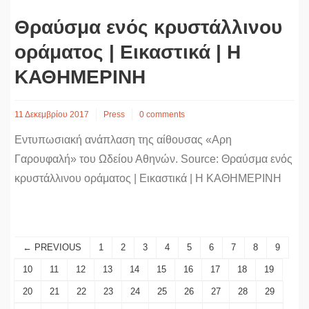
Θραύσμα ενός κρυστάλλινου
οράματος | Εικαστικά | Η
ΚΑΘΗΜΕΡΙΝΗ
11 Δεκεμβρίου 2017
Press
0 comments
Εντυπωσιακή ανάπλαση της αίθουσας «Aρη
Γαρουφαλή» του Ωδείου Αθηνών. Source: Θραύσμα ενός
κρυστάλλινου οράματος | Εικαστικά | Η ΚΑΘΗΜΕΡΙΝΗ
← PREVIOUS
1
2
3
4
5
6
7
8
9
10
11
12
13
14
15
16
17
18
19
20
21
22
23
24
25
26
27
28
29