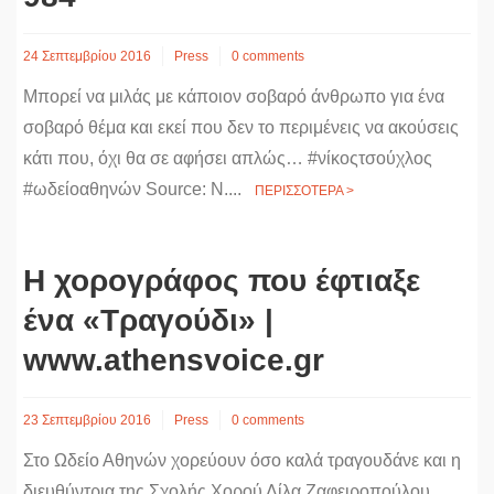
24 Σεπτεμβρίου 2016
Press
0 comments
Μπορεί να μιλάς με κάποιον σοβαρό άνθρωπο για ένα
σοβαρό θέμα και εκεί που δεν το περιμένεις να ακούσεις
κάτι που, όχι θα σε αφήσει απλώς… #νίκοςτσούχλος
#ωδείοαθηνών Source: Ν....
ΠΕΡΙΣΣΟΤΕΡΑ >
Η χορογράφος που έφτιαξε
ένα «Τραγούδι» |
www.athensvoice.gr
23 Σεπτεμβρίου 2016
Press
0 comments
Στο Ωδείο Αθηνών χορεύουν όσο καλά τραγουδάνε και η
διευθύντρια της Σχολής Χορού Λίλα Ζαφειροπούλου,