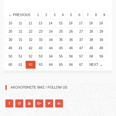
← PREVIOUS
1
2
3
4
5
6
7
8
9
10
11
12
13
14
15
16
17
18
19
20
21
22
23
24
25
26
27
28
29
30
31
32
33
34
35
36
37
38
39
40
41
42
43
44
45
46
47
48
49
50
51
52
53
54
55
56
57
58
59
60
61
62
63
64
65
66
67
NEXT →
ΑΚΟΛΟΥΘΗΣΤΕ ΜΑΣ / FOLLOW US