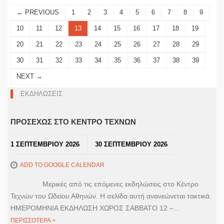
← PREVIOUS
1
2
3
4
5
6
7
8
9
10
11
12
13
14
15
16
17
18
19
20
21
22
23
24
25
26
27
28
29
30
31
32
33
34
35
36
37
38
39
NEXT →
ΕΚΔΗΛΩΣΕΙΣ
ΠΡΟΣΕΧΩΣ ΣΤΟ ΚΕΝΤΡΟ ΤΕΧΝΩΝ
1 ΣΕΠΤΕΜΒΡΙΟΥ 2026
30 ΣΕΠΤΕΜΒΡΙΟΥ 2026
ADD TO GOOGLE CALENDAR
Μερικές από τις επόμενες εκδηλώσεις στο Κέντρο
Τεχνών του Ωδείου Αθηνών. Η σελίδα αυτή ανανεώνεται τακτικά.
ΗΜΕΡΟΜΗΝΙΑ ΕΚΔΗΛΩΣΗ ΧΩΡΟΣ ΣΑΒΒΑΤΟ 12 –...
ΠΕΡΙΣΣΟΤΕΡΑ >