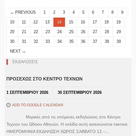
← PREVIOUS
1
2
3
4
5
6
7
8
9
10
11
12
13
14
15
16
17
18
19
20
21
22
23
24
25
26
27
28
29
30
31
32
33
34
35
36
37
38
39
NEXT →
ΕΚΔΗΛΩΣΕΙΣ
ΠΡΟΣΕΧΩΣ ΣΤΟ ΚΕΝΤΡΟ ΤΕΧΝΩΝ
1 ΣΕΠΤΕΜΒΡΙΟΥ 2026
30 ΣΕΠΤΕΜΒΡΙΟΥ 2026
ADD TO GOOGLE CALENDAR
Μερικές από τις επόμενες εκδηλώσεις στο Κέντρο
Τεχνών του Ωδείου Αθηνών. Η σελίδα αυτή ανανεώνεται τακτικά.
ΗΜΕΡΟΜΗΝΙΑ ΕΚΔΗΛΩΣΗ ΧΩΡΟΣ ΣΑΒΒΑΤΟ 12 –...