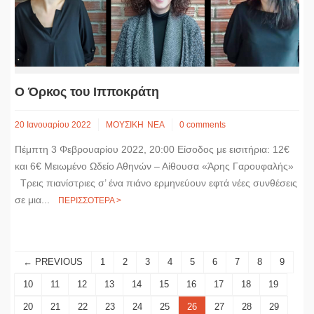
Ο Όρκος του Ιπποκράτη
20 Ιανουαρίου 2022
ΜΟΥΣΙΚΗ
ΝΕΑ
0 comments
Πέμπτη 3 Φεβρουαρίου 2022, 20:00 Είσοδος με εισιτήρια: 12€
και 6€ Μειωμένο Ωδείο Αθηνών – Αίθουσα «Άρης Γαρουφαλής»
Τρεις πιανίστριες σ’ ένα πιάνο ερμηνεύουν εφτά νέες συνθέσεις
σε μια...
ΠΕΡΙΣΣΟΤΕΡΑ >
← PREVIOUS
1
2
3
4
5
6
7
8
9
10
11
12
13
14
15
16
17
18
19
20
21
22
23
24
25
26
27
28
29