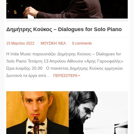
Δημήτρης Κούκος – Dialogues for Solo Piano
15 Μαρτίου 2022
ΜΟΥΣΙΚΗ
ΝΕΑ
0 comments
Η Irida Music παρουσιάζει: Δημήτρης Κούκος – Dialogues for
Solo Piano Τετάρτη 13 Απριλίου Αίθουσα «Αρης Γαρουφαλής»
Ώρα έναρξης 20.00 Ο πιανίστας Δημήτρης Κούκος ερμηνεύει
ζωντανά τα έργα από...
ΠΕΡΙΣΣΟΤΕΡΑ >