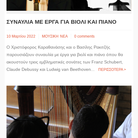
ΣΥΝΑΥΛΙΑ ΜΕ ΕΡΓΑ ΓΙΑ ΒΙΟΛΙ ΚΑΙ ΠΙΑΝΟ
10 Μαρτίου 2022
ΜΟΥΣΙΚΗ
ΝΕΑ
0 comments
Ο Χριστόφορος Καραθανάσης και ο Βασίλης Ρακιτζής
παρουσιάζουν συναυλία με έργα για βιολί και πιάνο όπου θα
ακουστούν τρεις εμβληματικές σονάτες των Franz Schubert,
Claude Debussy και Ludwig van Beethoven...
ΠΕΡΙΣΣΟΤΕΡΑ >