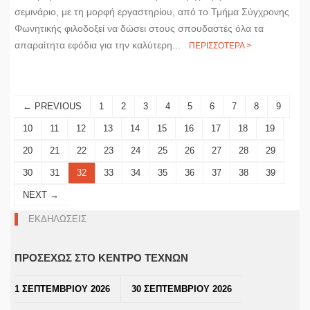
σεμινάριο, με τη μορφή εργαστηρίου, από το Τμήμα Σύγχρονης
Φωνητικής φιλοδοξεί να δώσει στους σπουδαστές όλα τα
απαραίτητα εφόδια για την καλύτερη...
ΠΕΡΙΣΣΟΤΕΡΑ >
← PREVIOUS
1
2
3
4
5
6
7
8
9
10
11
12
13
14
15
16
17
18
19
20
21
22
23
24
25
26
27
28
29
30
31
32
33
34
35
36
37
38
39
NEXT →
ΕΚΔΗΛΩΣΕΙΣ
ΠΡΟΣΕΧΩΣ ΣΤΟ ΚΕΝΤΡΟ ΤΕΧΝΩΝ
1 ΣΕΠΤΕΜΒΡΙΟΥ 2026
30 ΣΕΠΤΕΜΒΡΙΟΥ 2026