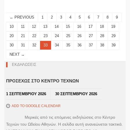
← PREVIOUS
1
2
3
4
5
6
7
8
9
10
11
12
13
14
15
16
17
18
19
20
21
22
23
24
25
26
27
28
29
30
31
32
33
34
35
36
37
38
39
NEXT →
ΕΚΔΗΛΩΣΕΙΣ
ΠΡΟΣΕΧΩΣ ΣΤΟ ΚΕΝΤΡΟ ΤΕΧΝΩΝ
1 ΣΕΠΤΕΜΒΡΙΟΥ 2026
30 ΣΕΠΤΕΜΒΡΙΟΥ 2026
ADD TO GOOGLE CALENDAR
Μερικές από τις επόμενες εκδηλώσεις στο Κέντρο
Τεχνών του Ωδείου Αθηνών. Η σελίδα αυτή ανανεώνεται τακτικά.