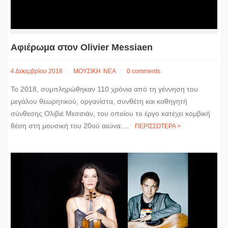
Aφιέρωμα στον Olivier Messiaen
4 Δεκεμβρίου 2018
ΜΟΥΣΙΚΗ
ΝΕΑ
0 comments
Το 2018, συμπληρώθηκαν 110 χρόνια από τη γέννηση του
μεγάλου θεωρητικού, οργανίστα, συνθέτη και καθηγητή
σύνθεσης Ολιβιέ Μεσσιάν, του οποίου το έργο κατέχει κομβική
θέση στη μουσική του 20ού αιώνα....
ΠΕΡΙΣΣΟΤΕΡΑ >