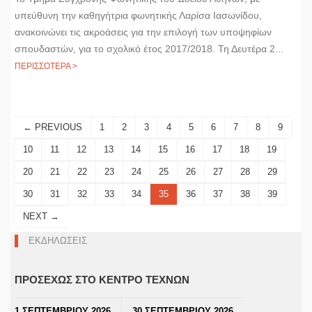
υπεύθυνη την καθηγήτρια φωνητικής Λαρίσα Ιασωνίδου,
ανακοινώνει τις ακροάσεις για την επιλογή των υποψηφίων
σπουδαστών, για το σχολικό έτος 2017/2018. Τη Δευτέρα 2...
ΠΕΡΙΣΣΟΤΕΡΑ >
← PREVIOUS
1
2
3
4
5
6
7
8
9
10
11
12
13
14
15
16
17
18
19
20
21
22
23
24
25
26
27
28
29
30
31
32
33
34
35
36
37
38
39
NEXT →
ΕΚΔΗΛΩΣΕΙΣ
ΠΡΟΣΕΧΩΣ ΣΤΟ ΚΕΝΤΡΟ ΤΕΧΝΩΝ
1 ΣΕΠΤΕΜΒΡΙΟΥ 2026
30 ΣΕΠΤΕΜΒΡΙΟΥ 2026