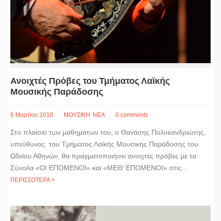
Ανοιχτές Πρόβες του Τμήματος Λαϊκής
Μουσικής Παράδοσης
6 Μαρτίου 2018
ΜΟΥΣΙΚΗ
ΝΕΑ
0 comments
Στο πλαίσιο των μαθημάτων του, ο Θανάσης Πολυκανδριώτης,
υπεύθυνος του Tμήματος Λαϊκής Mουσικής Παράδοσης του
Ωδείου Αθηνών, θα πραγματοποιήσει ανοιχτές πρόβες με τα
Σύνολα «ΟΙ ΕΠΟΜΕΝΟΙ» και «ΜΕΘ’ ΕΠΟΜΕΝΟΙ» στις...
ΠΕΡΙΣΣΟΤΕΡΑ >