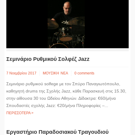
Σεμινάριο Ρυθμικού Σολφέζ Jazz
7 Νοεμβρίου 2017
ΜΟΥΣΙΚΗ
ΝΕΑ
0 comments
Σεμινάριο ρυθμικού solfege με τον Σπύρο Παναγιωτόπουλο,
καθηγητή drums της Σχολής Jazz, κάθε Παρασκευή στις 15.30,
στην αίθουσα 30 του Ωδείου Αθηνών. Δίδακτρα: €60/μήνα
Σπουδαστές σχολής Jazz: €20/μήνα Πληροφορίες –...
ΠΕΡΙΣΣΟΤΕΡΑ >
Εργαστήριο Παραδοσιακού Τραγουδιού