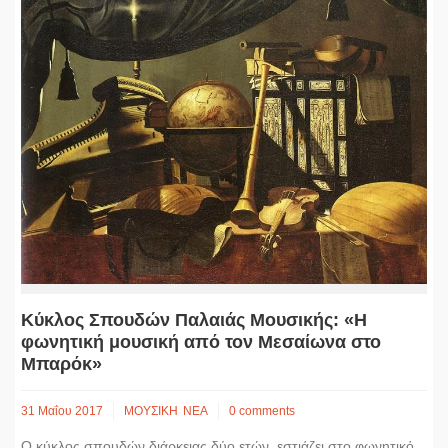
Κύκλος Σπουδών Παλαιάς Μουσικής: «H
φωνητική μουσική από τον Μεσαίωνα στο
Μπαρόκ»
31 Μαΐου 2017
ΜΟΥΣΙΚΗ
ΝΕΑ
0 comments
Ο κύκλος σπουδών διάρκειας δύο ετών, εστιάζει στο φωνητικό