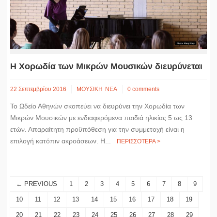
H Χορωδία των Μικρών Μουσικών διευρύνεται
22 Σεπτεμβρίου 2016
ΜΟΥΣΙΚΗ
ΝΕΑ
0 comments
Το Ωδείο Αθηνών σκοπεύει να διευρύνει την Χορωδία των
Μικρών Μουσικών με ενδιαφερόμενα παιδιά ηλικίας 5 ως 13
ετών. Απαραίτητη προϋπόθεση για την συμμετοχή είναι η
επιλογή κατόπιν ακροάσεων. Η...
ΠΕΡΙΣΣΟΤΕΡΑ >
← PREVIOUS
1
2
3
4
5
6
7
8
9
10
11
12
13
14
15
16
17
18
19
20
21
22
23
24
25
26
27
28
29