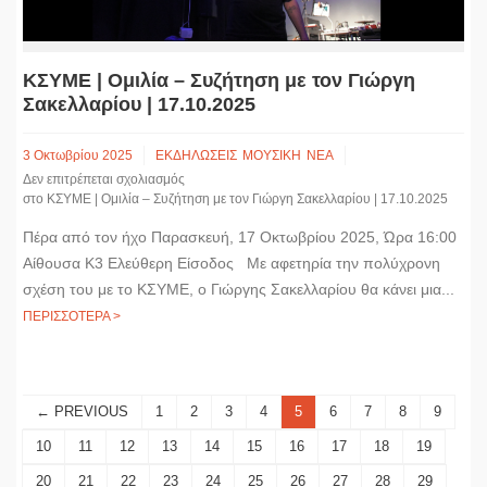
ΚΣΥΜΕ | Ομιλία – Συζήτηση με τον Γιώργη
Σακελλαρίου | 17.10.2025
3 Οκτωβρίου 2025
ΕΚΔΗΛΩΣΕΙΣ
ΜΟΥΣΙΚΗ
ΝΕΑ
Δεν επιτρέπεται σχολιασμός
στο ΚΣΥΜΕ | Ομιλία – Συζήτηση με τον Γιώργη Σακελλαρίου | 17.10.2025
Πέρα από τον ήχο Παρασκευή, 17 Οκτωβρίου 2025, Ώρα 16:00
Αίθουσα Κ3 Ελεύθερη Είσοδος Με αφετηρία την πολύχρονη
σχέση του με το ΚΣΥΜΕ, ο Γιώργης Σακελλαρίου θα κάνει μια...
ΠΕΡΙΣΣΟΤΕΡΑ >
← PREVIOUS
1
2
3
4
5
6
7
8
9
10
11
12
13
14
15
16
17
18
19
20
21
22
23
24
25
26
27
28
29