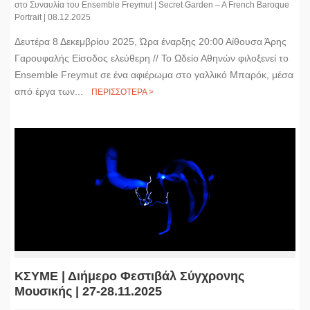
στο Συναυλία του Ensemble Freymut | Secret Garden – A French Baroque
Portrait | 08.12.2025
Δευτέρα 8 Δεκεμβρίου 2025, Ώρα έναρξης 20:00 Αίθουσα Άρης
Γαρουφαλής Είσοδος ελεύθερη // Το Ωδείο Αθηνών φιλοξενεί το
Ensemble Freymut σε ένα αφιέρωμα στο γαλλικό Μπαρόκ, μέσα
από έργα των...
ΠΕΡΙΣΣΟΤΕΡΑ >
ΚΣΥΜΕ | Διήμερο Φεστιβάλ Σύγχρονης
Μουσικής | 27-28.11.2025