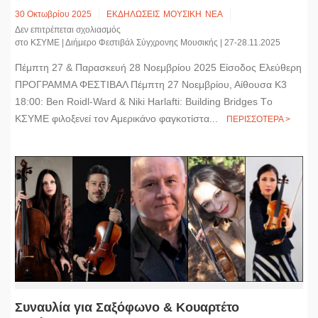
30 Οκτωβρίου 2025
ΕΚΔΗΛΩΣΕΙΣ
ΜΟΥΣΙΚΗ
ΝΕΑ
Δεν επιτρέπεται σχολιασμός
στο ΚΣΥΜΕ | Διήμερο Φεστιβάλ Σύγχρονης Μουσικής | 27-28.11.2025
Πέμπτη 27 & Παρασκευή 28 Νοεμβρίου 2025 Είσοδος Ελεύθερη
ΠΡΟΓΡΑΜΜΑ ΦΕΣΤΙΒΑΛ Πέμπτη 27 Νοεμβρίου, Αίθουσα Κ3
18:00: Ben Roidl-Ward & Niki Harlafti: Building Bridges Tο
ΚΣΥΜΕ φιλοξενεί τον Αμερικάνο φαγκοτίστα...
ΠΕΡΙΣΣΟΤΕΡΑ >
Συναυλία για Σαξόφωνο & Κουαρτέτο