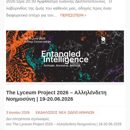
2026 Ώρα 20:30 Αμφιθέατρο Ιωάννης Δεσποτόπουλος Ο
λαβύρινθος της ζωής του καθενός μας, οδηγός προς έναν
διαφορετικό στόχο για τον...
ΠΕΡΙΣΣΟΤΕΡΑ >
The Lyceum Project 2026 – Αλληλένδετη
Νοημοσύνη | 19-20.06.2026
3 Ιουνίου 2026
ΕΚΔΗΛΩΣΕΙΣ
ΝΕΑ
ΩΔΕΙΟ ΑΘΗΝΩΝ
Δεν επιτρέπεται σχολιασμός
στο The Lyceum Project 2026 – Αλληλένδετη Νοημοσύνη | 19-20.06.2026