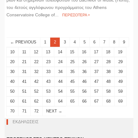
του 4ετούς αγγλόφωνου προγράμματος του Athens
Conservatoire College of...
ΠΕΡΙΣΣΟΤΕΡΑ >
← PREVIOUS
1
2
3
4
5
6
7
8
9
10
11
12
13
14
15
16
17
18
19
20
21
22
23
24
25
26
27
28
29
30
31
32
33
34
35
36
37
38
39
40
41
42
43
44
45
46
47
48
49
50
51
52
53
54
55
56
57
58
59
60
61
62
63
64
65
66
67
68
69
70
71
72
NEXT →
ΕΚΔΗΛΩΣΕΙΣ