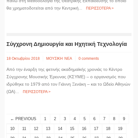
πάνω στη Μεθοδολογία της Θεατρικής Εκπαίδευσης το οποίο
θα χρηματοδοτείται από την Κεντρική...
ΠΕΡΙΣΣΟΤΕΡΑ >
Σύγχρονη Δημιουργία και Ηχητική Τεχνολογία
18 Οκτωβρίου 2018
ΜΟΥΣΙΚΗ
ΝΕΑ
0 comments
Από την έναρξη της φετινής ακαδημαϊκής χρονιάς το Κέντρο
Σύγχρονης Μουσικής Έρευνας (ΚΣΥΜΕ) – ο οργανισμός που
ιδρύθηκε το 1979 από τον Γιάννη Ξενάκη – και το Ωδείο Αθηνών
(ΩΑ)...
ΠΕΡΙΣΣΟΤΕΡΑ >
← PREVIOUS
1
2
3
4
5
6
7
8
9
10
11
12
13
14
15
16
17
18
19