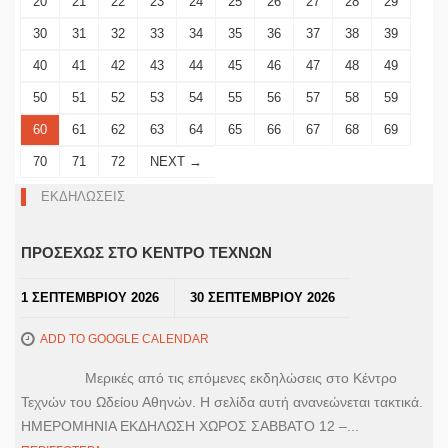
20
21
22
23
24
25
26
27
28
29
30
31
32
33
34
35
36
37
38
39
40
41
42
43
44
45
46
47
48
49
50
51
52
53
54
55
56
57
58
59
60
61
62
63
64
65
66
67
68
69
70
71
72
NEXT →
ΕΚΔΗΛΩΣΕΙΣ
ΠΡΟΣΕΧΩΣ ΣΤΟ ΚΕΝΤΡΟ ΤΕΧΝΩΝ
1 ΣΕΠΤΕΜΒΡΙΟΥ 2026
30 ΣΕΠΤΕΜΒΡΙΟΥ 2026
ADD TO GOOGLE CALENDAR
Μερικές από τις επόμενες εκδηλώσεις στο Κέντρο
Τεχνών του Ωδείου Αθηνών. Η σελίδα αυτή ανανεώνεται τακτικά.
ΗΜΕΡΟΜΗΝΙΑ ΕΚΔΗΛΩΣΗ ΧΩΡΟΣ ΣΑΒΒΑΤΟ 12 –...