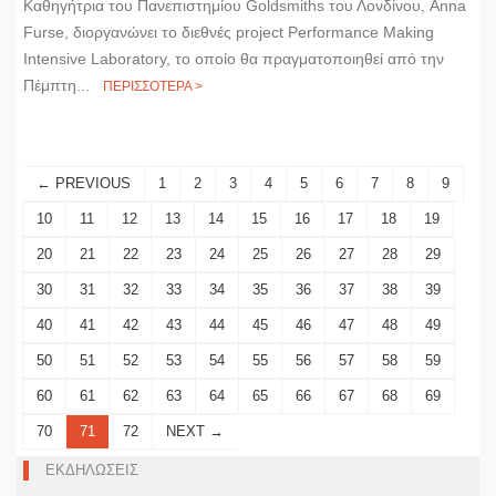
Kαθηγήτρια του Πανεπιστημίου Goldsmiths του Λονδίνου, Anna
Furse, διοργανώνει το διεθνές project Performance Making
Intensive Laboratory, το οποίο θα πραγματοποιηθεί από την
Πέμπτη...
ΠΕΡΙΣΣΟΤΕΡΑ >
← PREVIOUS
1
2
3
4
5
6
7
8
9
10
11
12
13
14
15
16
17
18
19
20
21
22
23
24
25
26
27
28
29
30
31
32
33
34
35
36
37
38
39
40
41
42
43
44
45
46
47
48
49
50
51
52
53
54
55
56
57
58
59
60
61
62
63
64
65
66
67
68
69
70
71
72
NEXT →
ΕΚΔΗΛΩΣΕΙΣ