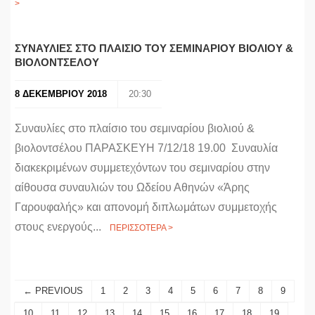
>
ΣΥΝΑΥΛΙΕΣ ΣΤΟ ΠΛΑΙΣΙΟ ΤΟΥ ΣΕΜΙΝΑΡΙΟΥ ΒΙΟΛΙΟΥ &
ΒΙΟΛΟΝΤΣΕΛΟΥ
8 ΔΕΚΕΜΒΡΙΟΥ 2018
20:30
Συναυλίες στο πλαίσιο του σεμιναρίου βιολιού &
βιολοντσέλου ΠΑΡΑΣΚΕΥΗ 7/12/18 19.00 Συναυλία
διακεκριμένων συμμετεχόντων του σεμιναρίου στην
αίθουσα συναυλιών του Ωδείου Αθηνών «Άρης
Γαρουφαλής» και απονομή διπλωμάτων συμμετοχής
στους ενεργούς...
ΠΕΡΙΣΣΟΤΕΡΑ >
← PREVIOUS
1
2
3
4
5
6
7
8
9
10
11
12
13
14
15
16
17
18
19