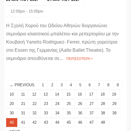
12:00pm - 15:00pm
H Σχολή Χορού του Ωδείου Αθηνών διοργανώνει
σεμινάριο κλασσικού μπαλέτου και ρεπερτορίου με την
Κουβανή Yanelis Rodriguez- Ferrer, πρώτη χορεύτρια
στο Essen της Γερμανίας (Aalto Ballet Theatre). Το
σεμινάριο απευθύνεται σε...
ΠΕΡΙΣΣΟΤΕΡΑ >
← PREVIOUS
1
2
3
4
5
6
7
8
9
10
11
12
13
14
15
16
17
18
19
20
21
22
23
24
25
26
27
28
29
30
31
32
33
34
35
36
37
38
39
40
41
42
43
44
45
46
47
48