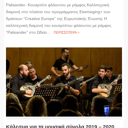
Palisander- Κουαρτέτο φλάουτου με ράμφος Καλλιτεχνική
διαμονή στo πλαίσιο του προγράμματος Eeemeging+ των
δράσεων “Creative Europe” της Ευρωπαϊκής Ένωσης Η
καλλιτεχνική διαμονή του κουαρτέτου φλάουτου με ράμφος
“Palisander” στο Ωδείο...
ΠΕΡΙΣΣΟΤΕΡΑ >
Κάλεσμα για τα μουσικά σύνολα 2019 – 2020