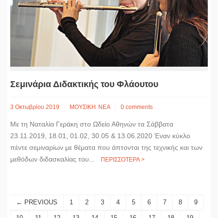
Σεμινάρια Διδακτικής του Φλάουτου
3 Οκτωβρίου 2019
ΜΟΥΣΙΚΗ
ΝΕΑ
0 comments
Mε τη Ναταλία Γεράκη στο Ωδείο Αθηνών τα Σάββατα
23.11.2019, 18.01, 01.02, 30.05 & 13.06.2020 Έναν κύκλο
πέντε σεμιναρίων με θέματα που άπτονται της τεχνικής και των
μεθόδων διδασκαλίας του...
ΠΕΡΙΣΣΟΤΕΡΑ >
← PREVIOUS
1
2
3
4
5
6
7
8
9
10
11
12
13
14
15
16
17
18
19