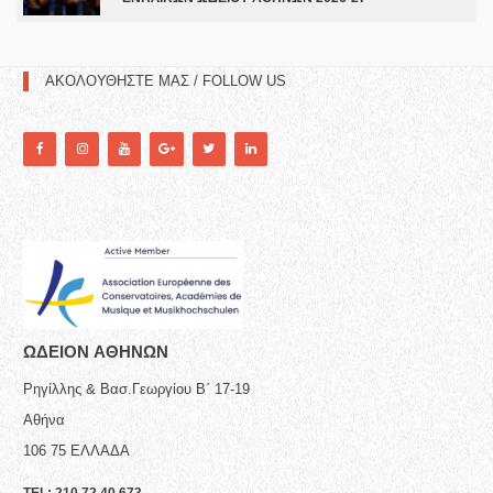
ΑΚΟΛΟΥΘΗΣΤΕ ΜΑΣ / FOLLOW US
ΩΔΕΙΟN ΑΘΗΝΩΝ
Ρηγίλλης & Βασ.Γεωργίου Β΄ 17-19
Αθήνα
106 75
ΕΛΛΑΔΑ
TEL:
210 72 40 673