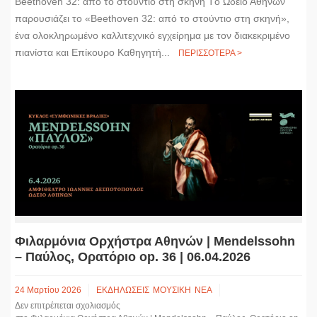
Beethoven 32: από το στούντιο στη σκηνή Tο Ωδείο Αθηνών
παρουσιάζει το «Beethoven 32: από το στούντιο στη σκηνή»,
ένα ολοκληρωμένο καλλιτεχνικό εγχείρημα με τον διακεκριμένο
πιανίστα και Επίκουρο Καθηγητή...
ΠΕΡΙΣΣΟΤΕΡΑ >
Φιλαρμόνια Ορχήστρα Αθηνών | Mendelssohn
– Παύλος, Ορατόριο op. 36 | 06.04.2026
24 Μαρτίου 2026
ΕΚΔΗΛΩΣΕΙΣ
ΜΟΥΣΙΚΗ
ΝΕΑ
Δεν επιτρέπεται σχολιασμός