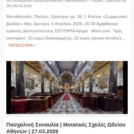
στο Φιλαρμόνια Ορχήστρα Αθηνών | Mendelssohn – Παύλος, Ορατόριο op.
36 | 06.04.2026
Mendelssohn, Παύλος, Ορατόριο op. 36 | Κύκλος «Συμφωνικές
βραδιές» Μεγ. Δευτέρα, 6 Απριλίου 2026, 20.30 Αμφιθέατρο
Ιωάννης Δεσποτόπουλος ΕΙΣΙΤΗΡΙΑ Αγορά: More.com Τιμές
εισιτηρίων: 20 ευρώ (διακεκριμένη), 15 ευρώ (γενική είσοδος),...
ΠΕΡΙΣΣΟΤΕΡΑ >
Πασχαλινή Συναυλία | Μουσικές Σχολές Ωδείου
Αθηνών | 27.03.2026