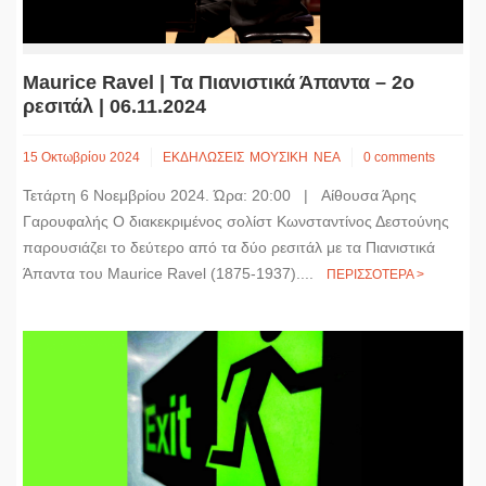
Maurice Ravel | Τα Πιανιστικά Άπαντα – 2ο
ρεσιτάλ | 06.11.2024
15 Οκτωβρίου 2024
ΕΚΔΗΛΩΣΕΙΣ
ΜΟΥΣΙΚΗ
ΝΕΑ
0 comments
Τετάρτη 6 Νοεμβρίου 2024. Ώρα: 20:00 | Αίθουσα Άρης
Γαρουφαλής Ο διακεκριμένος σολίστ Κωνσταντίνος Δεστούνης
παρουσιάζει το δεύτερο από τα δύο ρεσιτάλ με τα Πιανιστικά
Άπαντα του Maurice Ravel (1875-1937)....
ΠΕΡΙΣΣΟΤΕΡΑ >