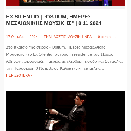
EX SILENTIO | “OSTIUM, ΗΜΕΡΕΣ
ΜΕΣΑΙΩΝΙΚΗΣ ΜΟΥΣΙΚΗΣ” | 8.11.2024
17 Οκτωβρίου 2024
ΕΚΔΗΛΩΣΕΙΣ
ΜΟΥΣΙΚΗ
ΝΕΑ
0 comments
Στο πλαίσιο της σειράς «Ostium, Ημέρες Μεσαιωνικής
Μουσικής» το Ex Silentio, σύνολο in residence του Ωδείου
Αθηνών παρουσιάζει Ημερίδα με ελεύθερη είσοδο και Συναυλία,
την Παρασκευή 8 Νοεμβρίου Καλλιτεχνική επιμέλεια...
ΠΕΡΙΣΣΟΤΕΡΑ >