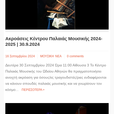
Ακροάσεις Κέντρου Παλαιάς Μουσικής 2024-
2025 | 30.9.2024
16 Σεπτεμβρίου 2024
ΜΟΥΣΙΚΗ
ΝΕΑ
0 comments
Δευτέρα 30 Σεπτεμβρίου 2024 Ώρα 11:00 Αίθουσα 3 Το Κέντρο
Παλαιάς Μουσικής του Ωδείου Αθηνών θα πραγματοποιήσει
ανοιχτή ακρόαση για όσους/ες τραγουδιστές/ριες ενδιαφέρονται
να κάνουν σπουδές παλαιάς μουσικής και να γνωρίσουν τον
κόσμο...
ΠΕΡΙΣΣΟΤΕΡΑ >