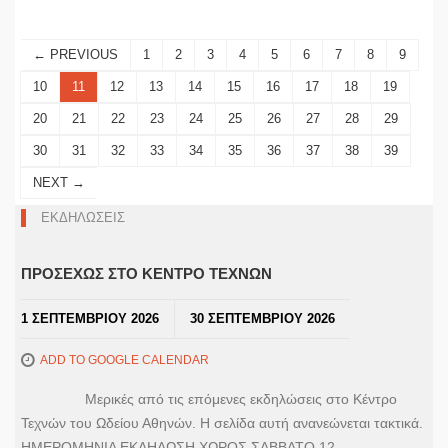
← PREVIOUS
1
2
3
4
5
6
7
8
9
10
11
12
13
14
15
16
17
18
19
20
21
22
23
24
25
26
27
28
29
30
31
32
33
34
35
36
37
38
39
NEXT →
ΕΚΔΗΛΩΣΕΙΣ
ΠΡΟΣΕΧΩΣ ΣΤΟ ΚΕΝΤΡΟ ΤΕΧΝΩΝ
1 ΣΕΠΤΕΜΒΡΙΟΥ 2026
30 ΣΕΠΤΕΜΒΡΙΟΥ 2026
ADD TO GOOGLE CALENDAR
Μερικές από τις επόμενες εκδηλώσεις στο Κέντρο
Τεχνών του Ωδείου Αθηνών. Η σελίδα αυτή ανανεώνεται τακτικά.
ΗΜΕΡΟΜΗΝΙΑ ΕΚΔΗΛΩΣΗ ΧΩΡΟΣ ΣΑΒΒΑΤΟ 12 –...