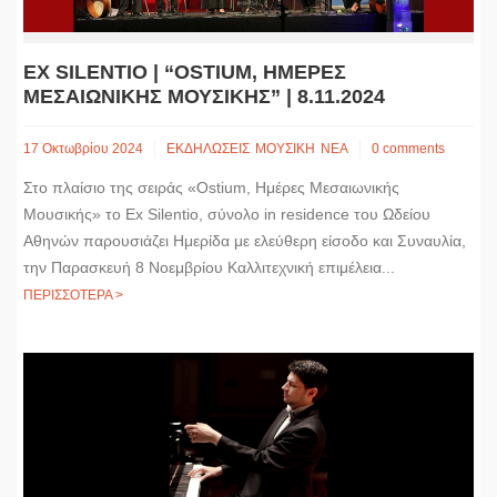
EX SILENTIO | “OSTIUM, ΗΜΕΡΕΣ
ΜΕΣΑΙΩΝΙΚΗΣ ΜΟΥΣΙΚΗΣ” | 8.11.2024
17 Οκτωβρίου 2024
ΕΚΔΗΛΩΣΕΙΣ
ΜΟΥΣΙΚΗ
ΝΕΑ
0 comments
Στο πλαίσιο της σειράς «Ostium, Ημέρες Μεσαιωνικής
Μουσικής» το Ex Silentio, σύνολο in residence του Ωδείου
Αθηνών παρουσιάζει Ημερίδα με ελεύθερη είσοδο και Συναυλία,
την Παρασκευή 8 Νοεμβρίου Καλλιτεχνική επιμέλεια...
ΠΕΡΙΣΣΟΤΕΡΑ >